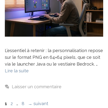
L’essentiel à retenir : la personnalisation repose
sur le format PNG en 64×64 pixels, que ce soit
via le launcher Java ou le vestiaire Bedrock. …
Lire la suite
Laisser un commentaire
Page
Page
Page
1
2
…
8
→
suivant