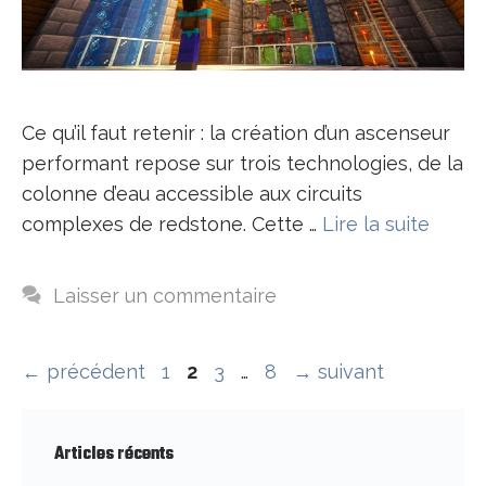
Ce qu’il faut retenir : la création d’un ascenseur
performant repose sur trois technologies, de la
colonne d’eau accessible aux circuits
complexes de redstone. Cette …
Lire la suite
Laisser un commentaire
Page
Page
Page
Page
←
précédent
1
2
3
…
8
→
suivant
Articles récents