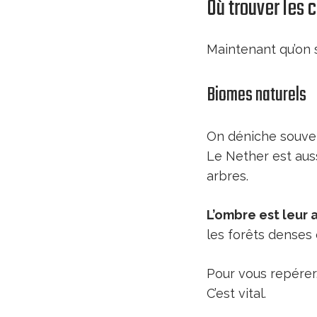
Où trouver les
Maintenant qu’on 
Biomes naturels
On déniche souv
Le Nether est auss
arbres.
L’ombre est leur
les forêts denses
Pour vous repére
C’est vital.