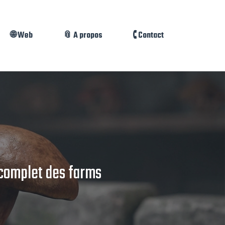
🌐 Web
📎 A propos
🕻 Contact
 complet des farms