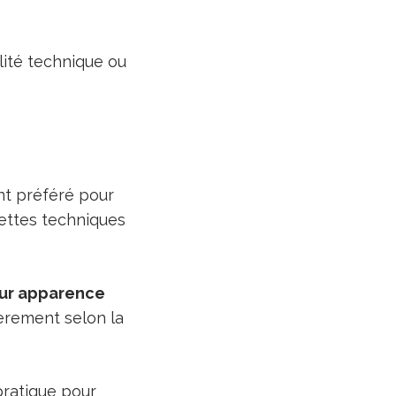
lité technique ou
nt préféré pour
cettes techniques
eur apparence
gèrement selon la
pratique pour