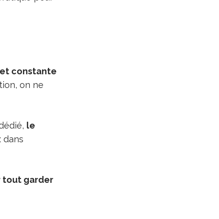
 et constante
tion, on ne
 dédié,
le
ux dans
r tout garder