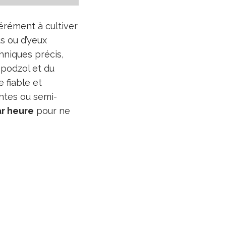
rément à cultiver
s ou d’yeux
niques précis,
u podzol et du
 fiable et
ntes ou semi-
ar heure
pour ne