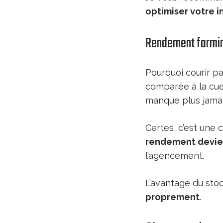
optimiser votre i
Rendement farmi
Pourquoi courir p
comparée à la cue
manque plus jamai
Certes, c’est une 
rendement devie
l’agencement.
L’avantage du sto
proprement
.