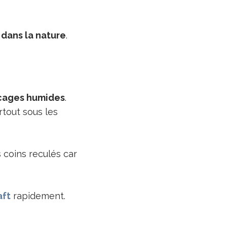
 dans la nature
.
écages humides
.
rtout sous les
 coins reculés car
aft
rapidement.