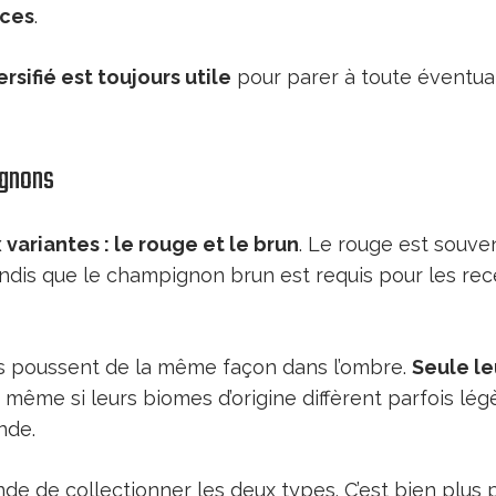
aces
.
rsifié est toujours utile
pour parer à toute éventua
ignons
 variantes : le rouge et le brun
. Le rouge est souve
andis que le champignon brun est requis pour les re
s poussent de la même façon dans l’ombre.
Seule l
, même si leurs biomes d’origine diffèrent parfois lé
nde.
e de collectionner les deux types. C’est bien plus 