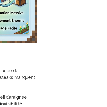
 soupe de
s steaks manquent
il d’araignée
nvisibilité