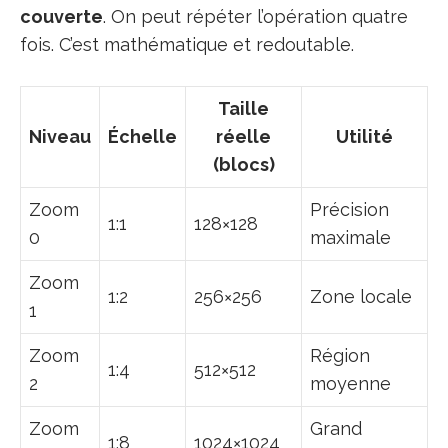
couverte
. On peut répéter l’opération quatre
fois. C’est mathématique et redoutable.
Taille
Niveau
Échelle
réelle
Utilité
(blocs)
Zoom
Précision
1:1
128×128
0
maximale
Zoom
1:2
256×256
Zone locale
1
Zoom
Région
1:4
512×512
2
moyenne
Zoom
Grand
1:8
1024×1024