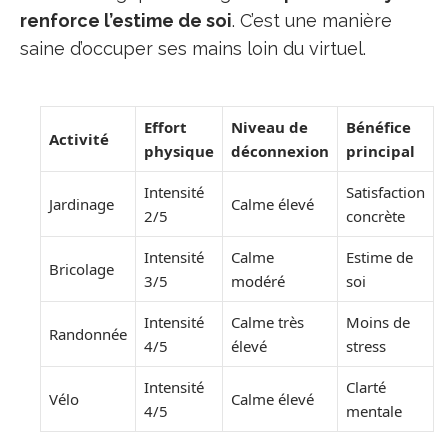
renforce l’estime de soi
. C’est une manière
saine d’occuper ses mains loin du virtuel.
Effort
Niveau de
Bénéfice
Activité
physique
déconnexion
principal
Intensité
Satisfaction
Jardinage
Calme élevé
2/5
concrète
Intensité
Calme
Estime de
Bricolage
3/5
modéré
soi
Intensité
Calme très
Moins de
Randonnée
4/5
élevé
stress
Intensité
Clarté
Vélo
Calme élevé
4/5
mentale