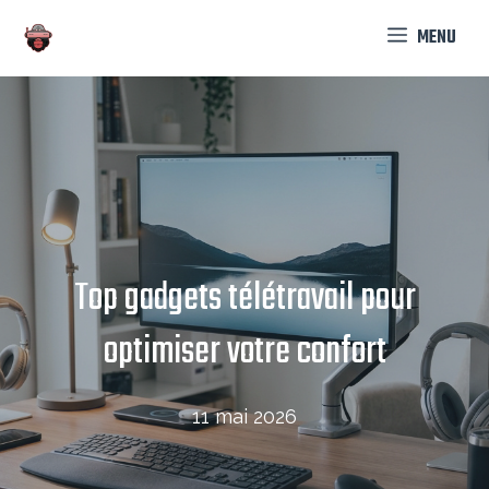
Aller
MENU
au
contenu
Top gadgets télétravail pour
optimiser votre confort
11 mai 2026