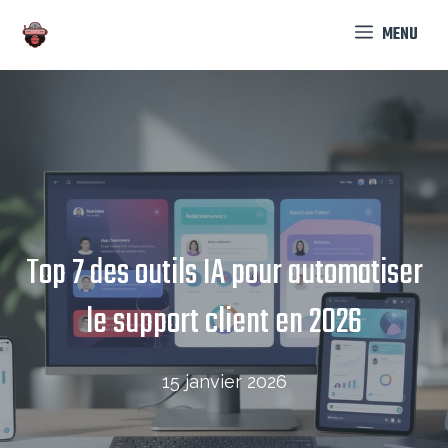
Aller
MENU
au
contenu
Top 7 des outils IA pour automatiser
le support client en 2026
15 janvier 2026