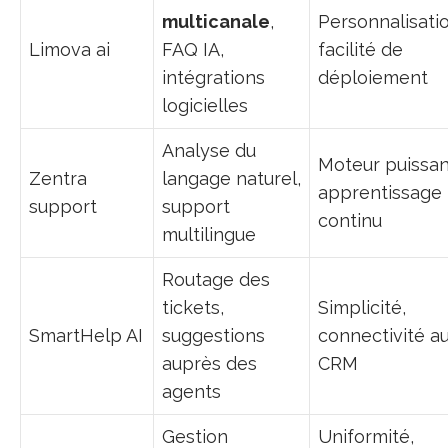
multicanale
,
Personnalisatio
Limova ai
FAQ IA,
facilité de
intégrations
déploiement
logicielles
Analyse du
Moteur puissan
Zentra
langage naturel,
apprentissage
support
support
continu
multilingue
Routage des
tickets,
Simplicité,
SmartHelp AI
suggestions
connectivité a
auprès des
CRM
agents
Gestion
Uniformité,