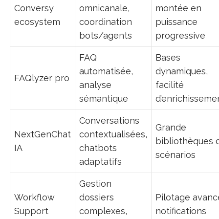
Conversy
omnicanale,
montée en
ecosystem
coordination
puissance
bots/agents
progressive
FAQ
Bases
automatisée,
dynamiques,
FAQlyzer pro
analyse
facilité
sémantique
d’enrichisseme
Conversations
Grande
NextGenChat
contextualisées,
bibliothèques 
IA
chatbots
scénarios
adaptatifs
Gestion
Workflow
dossiers
Pilotage avanc
Support
complexes,
notifications