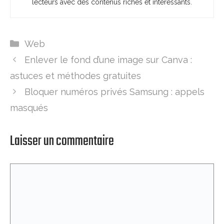
lecteurs avec des contenus riches et intéressants.
Catégories
Web
Enlever le fond d’une image sur Canva :
astuces et méthodes gratuites
Bloquer numéros privés Samsung : appels
masqués
Laisser un commentaire
Commentaire