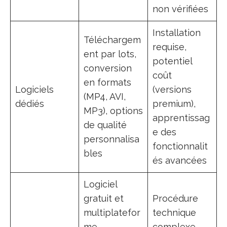
non vérifiées
Installation
Téléchargem
requise,
ent par lots,
potentiel
conversion
coût
en formats
Logiciels
(versions
(MP4, AVI,
dédiés
premium),
MP3), options
apprentissag
de qualité
e des
personnalisa
fonctionnalit
bles
és avancées
Logiciel
gratuit et
Procédure
multiplatefor
technique
me,
complexe,