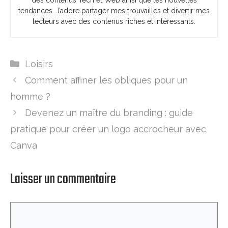
des contenus Tech et Web ainsi que les nouvelles
tendances. J’adore partager mes trouvailles et divertir mes
lecteurs avec des contenus riches et intéressants.
Catégories
Loisirs
Comment affiner les obliques pour un
homme ?
Devenez un maître du branding : guide
pratique pour créer un logo accrocheur avec
Canva
Laisser un commentaire
Commentaire