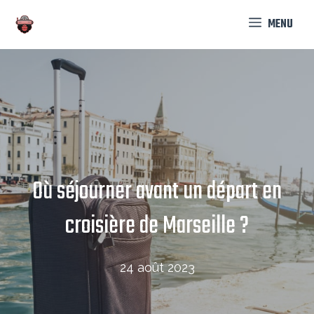
Aller
MENU
au
contenu
Où séjourner avant un départ en
croisière de Marseille ?
24 août 2023