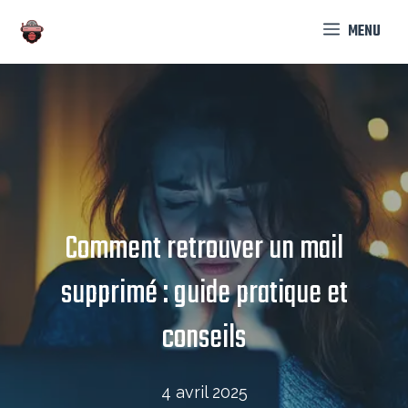
Aller
MENU
au
contenu
Comment retrouver un mail
supprimé : guide pratique et
conseils
4 avril 2025