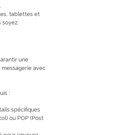
.
es, tablettes et
 soyez.
arantir une
de messagerie avec
is :
ails spécifiques
ol) ou POP (Post
isé pour envoyer