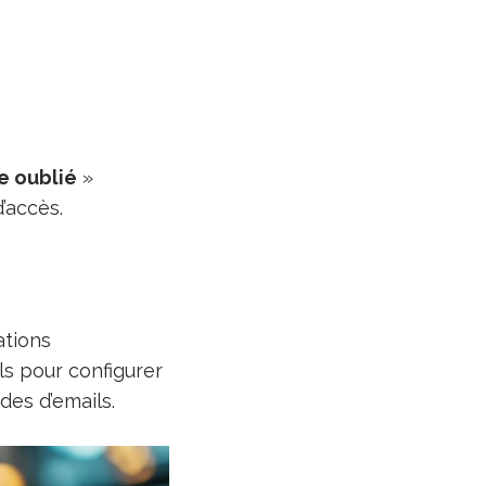
e oublié
»
’accès.
ations
ls pour configurer
des d’emails.