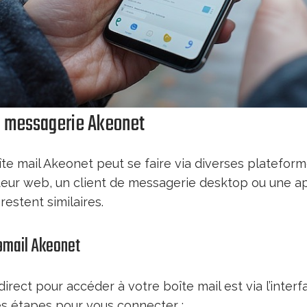
e messagerie Akeonet
îte mail Akeonet peut se faire via diverses platefor
ateur web, un client de messagerie desktop ou une ap
restent similaires.
bmail Akeonet
irect pour accéder à votre boîte mail est via l’inter
es étapes pour vous connecter :