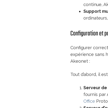
continue, A
Support mul
ordinateurs
Configuration et 
Configurer correc
expérience sans h
Akeonet :
Tout d’abord, il e
Serveur de
fournis par
Office
Protoc
Serveur d’e