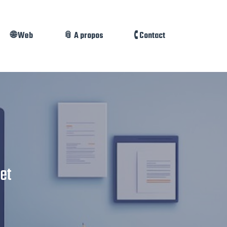
🌐 Web
📎 A propos
🕻 Contact
net