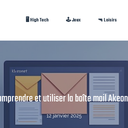
🖥️ High Tech
🕹️ Jeux
🔫 Loisirs
mprendre et utiliser la boîte mail Akeo
12 janvier 2025