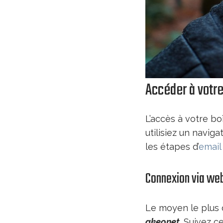
Accéder à votr
L’accès à votre bo
utilisiez un navig
les étapes d’
email
Connexion via we
Le moyen le plus d
akeonet
. Suivez c