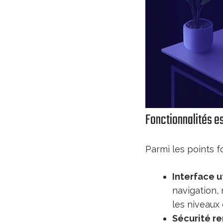
Fonctionnalités e
Parmi les points f
Interface u
navigation, 
les niveaux d
Sécurité r