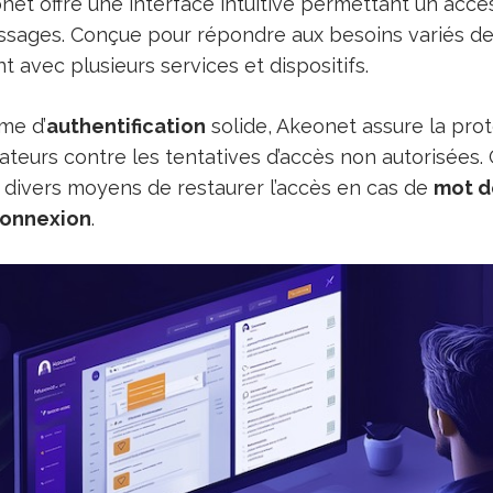
net offre une interface intuitive permettant un accè
sages. Conçue pour répondre aux besoins variés des 
t avec plusieurs services et dispositifs.
me d’
authentification
solide, Akeonet assure la pro
ateurs contre les tentatives d’accès non autorisées
 divers moyens de restaurer l’accès en cas de
mot d
onnexion
.