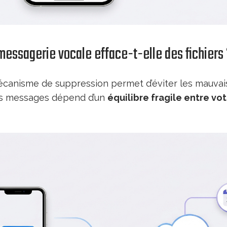
messagerie vocale efface-t-elle des fichiers 
anisme de suppression permet d’éviter les mauvais
os messages dépend d’un
équilibre fragile entre vo