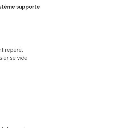
ystème supporte
nt repéré,
sier se vide