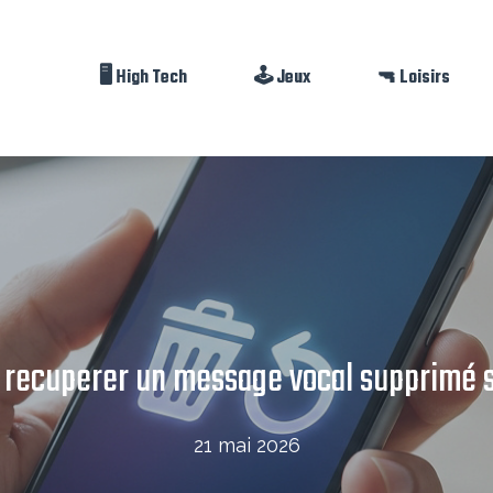
🖥️ High Tech
🕹️ Jeux
🔫 Loisirs
recuperer un message vocal supprimé s
21 mai 2026