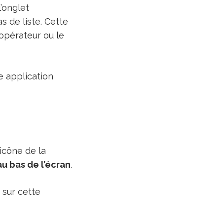
l’onglet
s de liste. Cette
’opérateur ou le
e application
’icône de la
au bas de l’écran
.
 sur cette