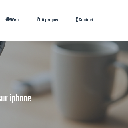
🌐 Web
📎 A propos
🕻 Contact
ur iphone