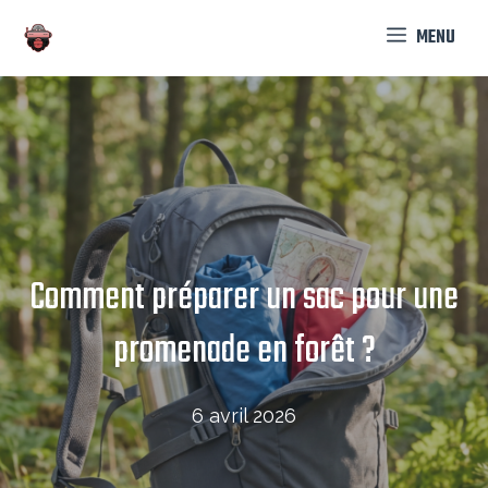
Aller
MENU
au
contenu
Comment préparer un sac pour une
promenade en forêt ?
6 avril 2026