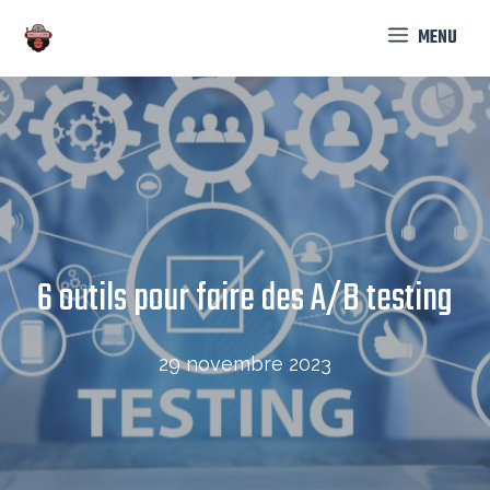
Aller
MENU
au
contenu
6 outils pour faire des A/B testing
29 novembre 2023