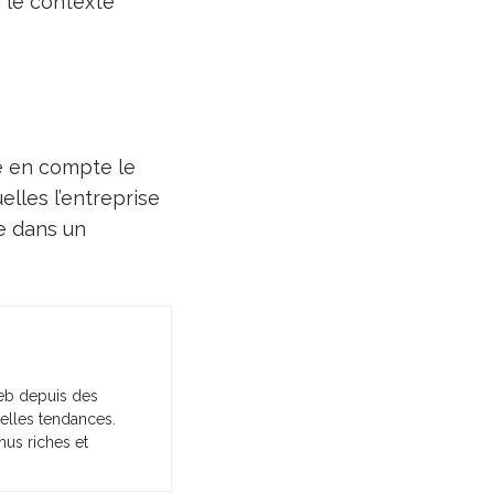
s le contexte
re en compte le
elles l’entreprise
se dans un
web depuis des
elles tendances.
nus riches et