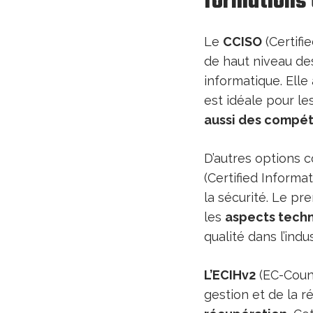
formations
Le
CCISO
(Certifi
de haut niveau de
informatique. Elle
est idéale pour l
aussi des compét
D’autres options
(Certified Informa
la sécurité. Le pr
les
aspects tech
qualité dans l’indus
L’ECIHv2
(EC-Counc
gestion et de la r