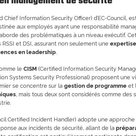
 en management de sécurité
ed Chief Information Security Officer) d’EC-Council, est
stinée aux employés ayant une responsabilité manag
 aborde des problématiques à un niveau exécutif. Cett
es RSSI et DSI, assurant non seulement une
expertise
ences en leadership
.
 comme le
CISM
(Certified Information Security Manag
tion Systems Security Professional) proposent une vi
emier se concentre sur la
gestion de programme
et 
niques
, mais tous deux sont considérés comme des 
trie.
il Certified Incident Handler) adopte une approche 
éponse aux incidents de sécurité, allant de la
prépara