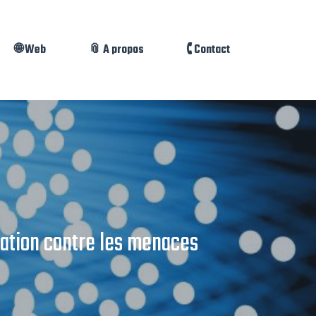
🌐 Web
📎 A propos
🕻 Contact
sation contre les menaces