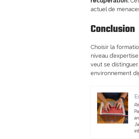
récupération.
Cet
actuel de menaces
Conclusion
Choisir la formati
niveau d’expertise
veut se distinguer.
environnement dig
E
Ré
Pa
an
J’
in