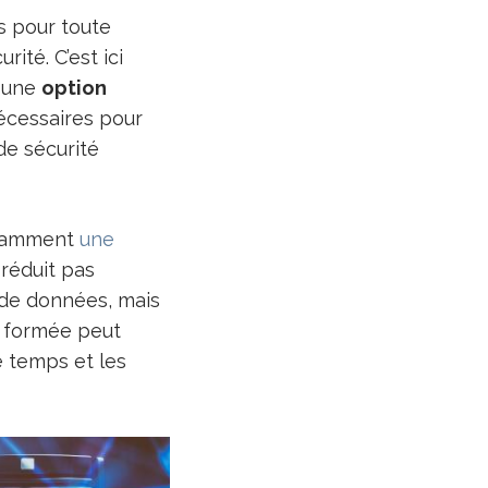
s pour toute
ité. C’est ici
e une
option
nécessaires pour
de sécurité
otamment
une
 réduit pas
s de données, mais
n formée peut
e temps et les