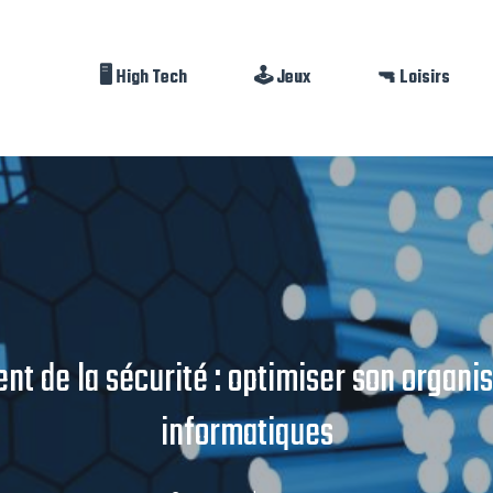
🖥️ High Tech
🕹️ Jeux
🔫 Loisirs
 de la sécurité : optimiser son organi
informatiques