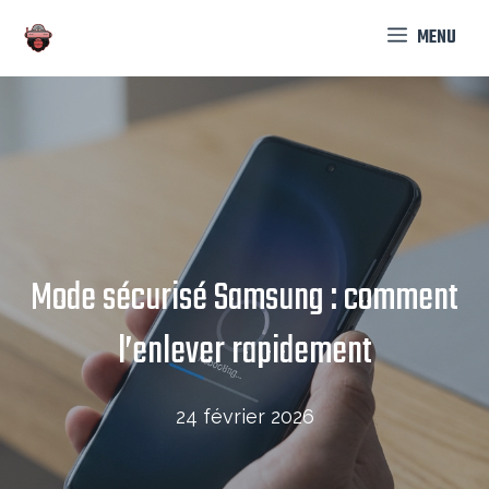
Aller
MENU
au
contenu
Mode sécurisé Samsung : comment
l’enlever rapidement
24 février 2026