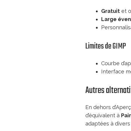
Gratuit
et o
Large évent
Personnalis
Limites de GIMP
Courbe d’ap
Interface mo
Autres alternat
En dehors d’Aperçu
d’équivalent à
Pai
adaptées à diver