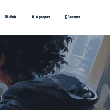
🌐 Web
📎 A propos
🕻 Contact