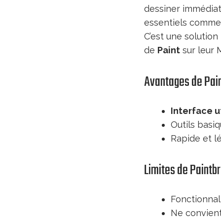
dessiner immédiat
essentiels comme 
C’est une solution
de
Paint
sur leur 
Avantages de Pai
Interface u
Outils basiqu
Rapide et l
Limites de Paintb
Fonctionnali
Ne convient