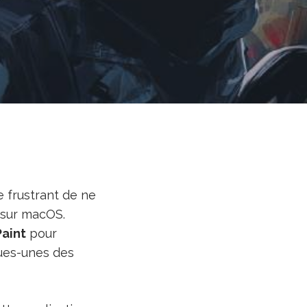
e frustrant de ne
z sur macOS.
Paint
pour
ques-unes des