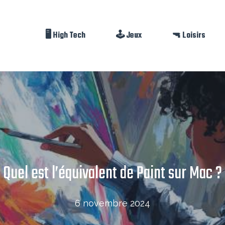
🖥️ High Tech
🕹️ Jeux
🔫 Loisirs
Quel est l’équivalent de Paint sur Mac ?
6 novembre 2024