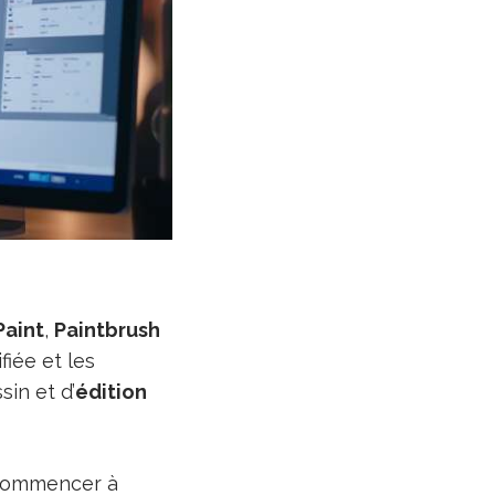
Paint
,
Paintbrush
fiée et les
sin et d’
édition
e commencer à