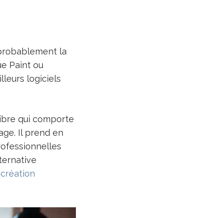
probablement la
ue Paint ou
leurs logiciels
ibre qui comporte
ge. Il prend en
rofessionnelles
lternative
a
création