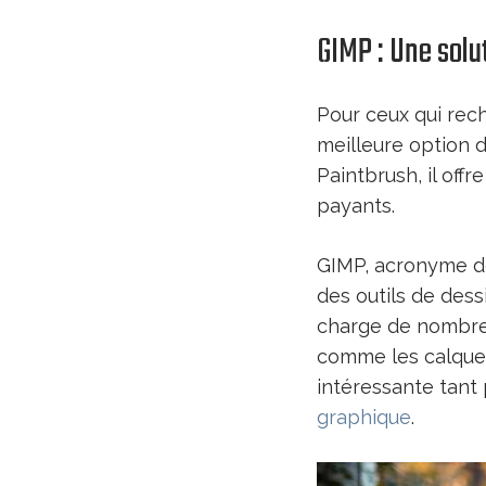
GIMP : Une solu
Pour ceux qui rec
meilleure option d
Paintbrush, il off
payants.
GIMP, acronyme de
des outils de des
charge de nombreu
comme les calques, 
intéressante tant
graphique
.