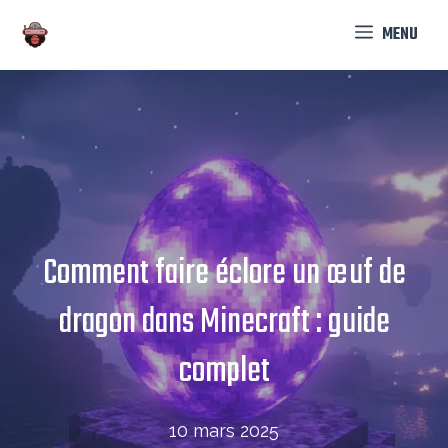
Aller
MENU
au
contenu
Comment faire éclore un œuf de
dragon dans Minecraft : guide
complet
10 mars 2025