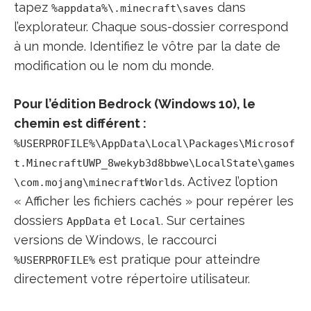
tapez
dans
%appdata%\.minecraft\saves
l’explorateur. Chaque sous-dossier correspond
à un monde. Identifiez le vôtre par la date de
modification ou le nom du monde.
Pour l’édition Bedrock (Windows 10), le
chemin est différent :
%USERPROFILE%\AppData\Local\Packages\Microsof
t.MinecraftUWP_8wekyb3d8bbwe\LocalState\games
. Activez l’option
\com.mojang\minecraftWorlds
« Afficher les fichiers cachés » pour repérer les
dossiers
et
. Sur certaines
AppData
Local
versions de Windows, le raccourci
est pratique pour atteindre
%USERPROFILE%
directement votre répertoire utilisateur.