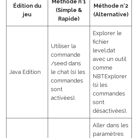
Méthode n°1
Édition du
Méthode n°2
(Simple &
jeu
(Alternative)
Rapide)
Explorer le
fichier
Utiliser la
level.dat
commande
avec un outil
/seed dans
comme
Java Edition
le chat (si les
NBTExplorer
commandes
(si les
sont
commandes
activées).
sont
désactivées).
Aller dans les
paramètres