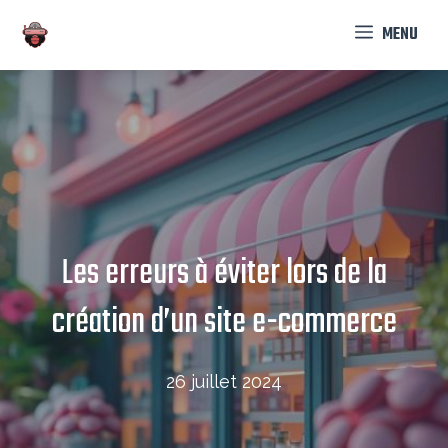
Aller
MENU
au
contenu
Les erreurs à éviter lors de la
création d’un site e-commerce
26 juillet 2024