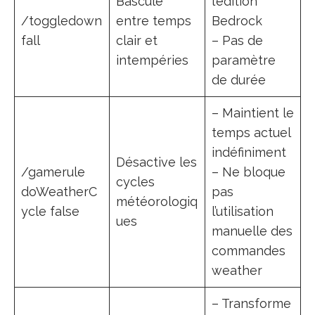
Bascule
l’édition
/toggledown
entre temps
Bedrock
fall
clair et
– Pas de
intempéries
paramètre
de durée
– Maintient le
temps actuel
indéfiniment
Désactive les
/gamerule
– Ne bloque
cycles
doWeatherC
pas
météorologiq
ycle false
l’utilisation
ues
manuelle des
commandes
weather
– Transforme