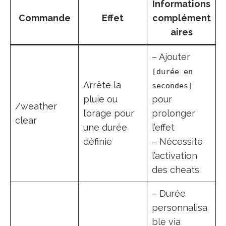
Informations
Commande
Effet
complément
aires
– Ajouter
[durée en
Arrête la
secondes]
pluie ou
pour
/weather
l’orage pour
prolonger
clear
une durée
l’effet
définie
– Nécessite
l’activation
des cheats
– Durée
personnalisa
ble via