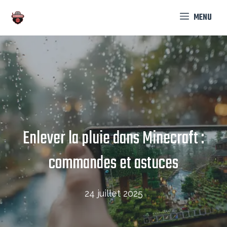
Aller
MENU
au
contenu
Enlever la pluie dans Minecraft :
commandes et astuces
24 juillet 2025