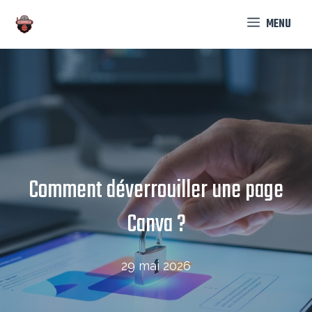
Aller
MENU
au
contenu
Comment déverrouiller une page
Canva ?
29 mai 2026