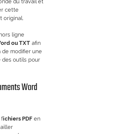
nde du travail et
er cette
original.
hors ligne
Word ou TXT
afin
n de modifier une
 des outils pour
ocuments Word
 f
ichiers PDF
en
iller