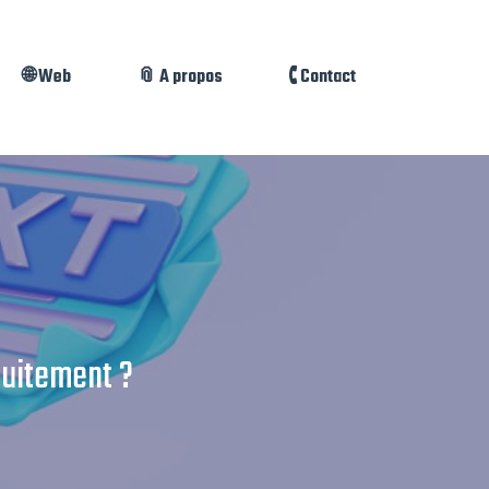
🌐 Web
📎 A propos
🕻 Contact
tuitement ?