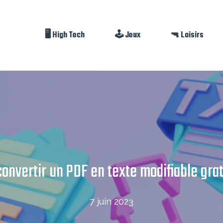
🖥️ High Tech
🕹️ Jeux
🔫 Loisirs
nvertir un PDF en texte modifiable gra
7 juin 2023