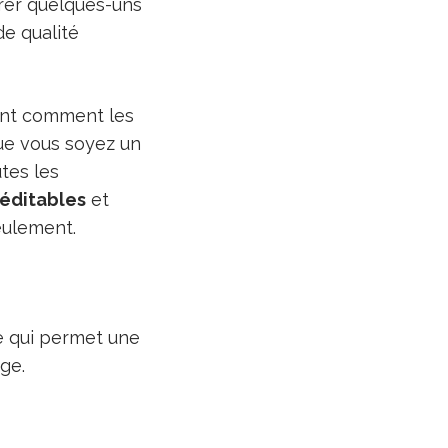
orer quelques-uns
de qualité
ent comment les
que vous soyez un
tes les
 éditables
et
eulement.
de qui permet une
ge.