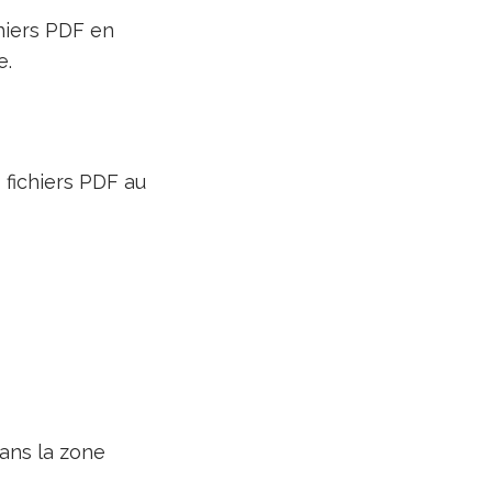
hiers PDF en
e.
 fichiers PDF au
dans la zone