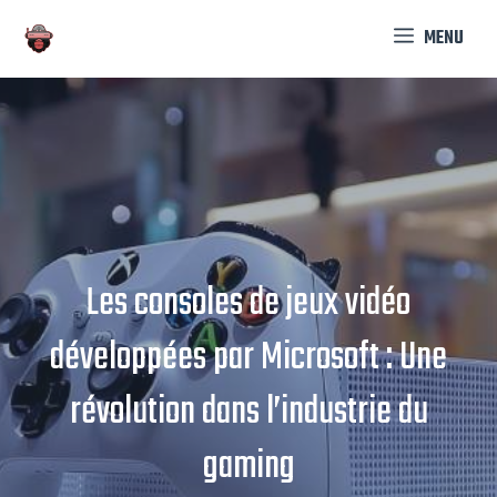
Aller
MENU
au
contenu
Les consoles de jeux vidéo
développées par Microsoft : Une
révolution dans l’industrie du
gaming