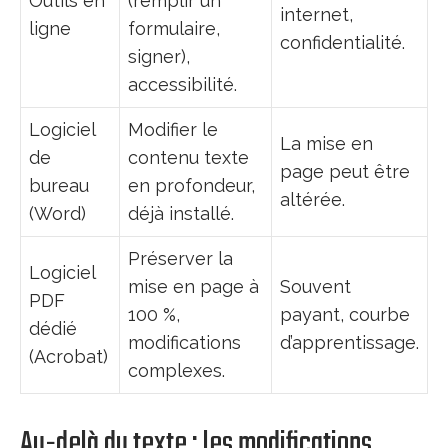
Outils en
(remplir un
internet,
ligne
formulaire,
confidentialité.
signer),
accessibilité.
Logiciel
Modifier le
La mise en
de
contenu texte
page peut être
bureau
en profondeur,
altérée.
(Word)
déjà installé.
Préserver la
Logiciel
mise en page à
Souvent
PDF
100 %,
payant, courbe
dédié
modifications
d’apprentissage.
(Acrobat)
complexes.
Au-delà du texte : les modifications