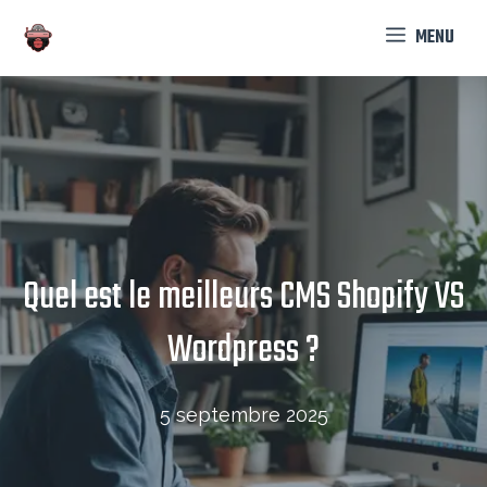
Aller
MENU
au
contenu
Quel est le meilleurs CMS Shopify VS
Wordpress ?
5 septembre 2025