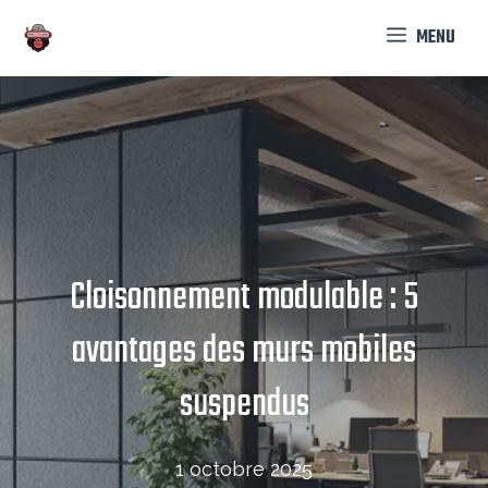
Aller
MENU
au
contenu
Cloisonnement modulable : 5
avantages des murs mobiles
suspendus
1 octobre 2025