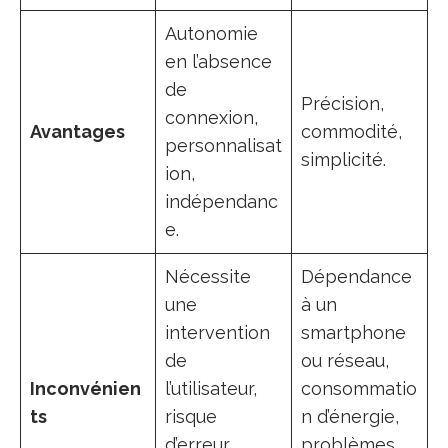
Autonomie
en l’absence
de
Précision,
connexion,
Avantages
commodité,
personnalisat
simplicité.
ion,
indépendanc
e.
Nécessite
Dépendance
une
à un
intervention
smartphone
de
ou réseau,
Inconvénien
l’utilisateur,
consommatio
ts
risque
n d’énergie,
d’erreur
problèmes