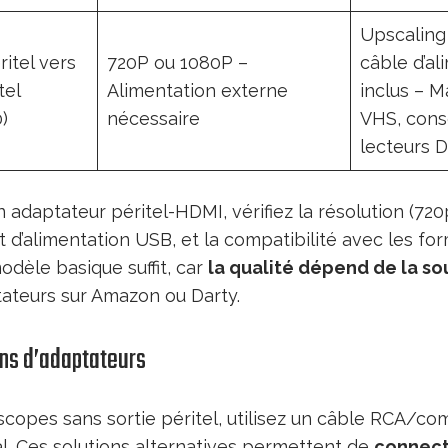
Upscaling
itel vers
720P ou 1080P –
câble d’a
tel
Alimentation externe
inclus – 
)
nécessaire
VHS, conso
lecteurs 
un adaptateur péritel-HDMI, vérifiez la résolution (72
 d’alimentation USB, et la compatibilité avec les fo
dèle basique suffit, car
la qualité dépend de la s
ateurs sur Amazon ou Darty.
ons d’adaptateurs
copes sans sortie péritel, utilisez un câble RCA/c
al. Ces solutions alternatives permettent de
connect