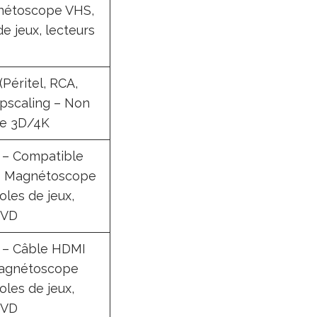
nétoscope VHS,
e jeux, lecteurs
(Péritel, RCA,
pscaling – Non
le 3D/4K
 – Compatible
– Magnétoscope
les de jeux,
DVD
 – Câble HDMI
Magnétoscope
les de jeux,
DVD