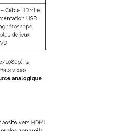
 – Câble HDMI et
limentation USB
Magnétoscope
les de jeux,
DVD
0p/1080p), la
rmats vidéo
ource analogique
.
omposite vers HDMI
er des appareils