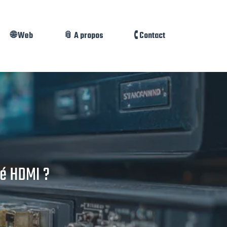
🌐 Web
📎 A propos
🕻 Contact
é HDMI ?