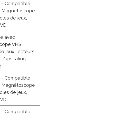
 – Compatible
– Magnétoscope
les de jeux,
DVD
e avec
cope VHS,
e jeux, lecteurs
 d’upscaling
é
 – Compatible
– Magnétoscope
les de jeux,
DVD
 – Compatible