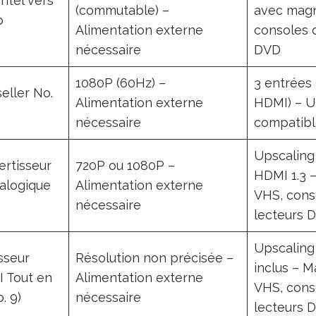
itel vers
(commutable) –
avec mag
o
Alimentation externe
consoles d
nécessaire
DVD
1080P (60Hz) –
3 entrées 
eller No.
Alimentation externe
HDMI) – U
nécessaire
compatib
Upscaling
rtisseur
720P ou 1080P –
HDMI 1.3 
nalogique
Alimentation externe
VHS, conso
nécessaire
lecteurs 
Upscaling
sseur
Résolution non précisée –
inclus – 
I Tout en
Alimentation externe
VHS, conso
. 9)
nécessaire
lecteurs 