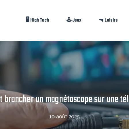
🖥️ High Tech
🕹️ Jeux
🔫 Loisirs
 brancher un magnétoscope sur une tél
10 août 2025