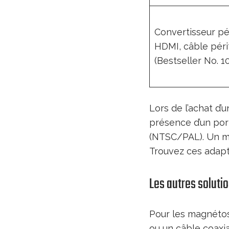
Convertisseur pér
HDMI, câble péri
(Bestseller No. 10
Lors de l’achat d’
présence d’un port
(NTSC/PAL). Un mo
Trouvez ces adapt
Les autres soluti
Pour les magnétos
ou un câble coaxi