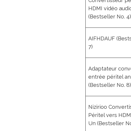
Convertisseur pér
HDMI vidéo audi
(Bestseller No. 4)
AIFHDAUF (Bests
7)
Adaptateur conve
entrée péritel a
(Bestseller No. 8)
Nizirioo Converti
Péritel vers HDM
Un (Bestseller No