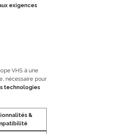
aux exigences
cope VHS à une
ue, nécessaire pour
es technologies
ionnalités &
patibilité