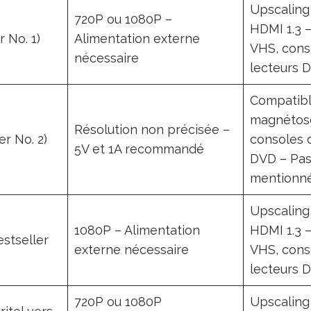
Upscaling
720P ou 1080P –
HDMI 1.3 
 No. 1)
Alimentation externe
VHS, conso
nécessaire
lecteurs 
Compatibl
magnétos
Résolution non précisée –
r No. 2)
consoles d
5V et 1A recommandé
DVD – Pas
mentionn
Upscaling
1080P – Alimentation
HDMI 1.3 
estseller
externe nécessaire
VHS, conso
lecteurs 
720P ou 1080P
Upscaling