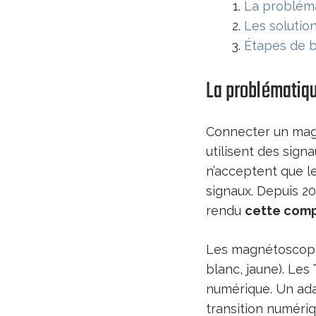
La problém
Les solutio
Étapes de b
La problématiq
Connecter un magn
utilisent des sign
n’acceptent que l
signaux. Depuis 
rendu
cette comp
Les magnétoscopes 
blanc, jaune). Les
numérique. Un adap
transition numériq