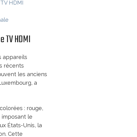
e TV HDMI
male
ne TV HDMI
 appareils
rs récents
ouvent les anciens
 Luxembourg, a
colorées : rouge,
T imposant le
ux États-Unis, la
on. Cette