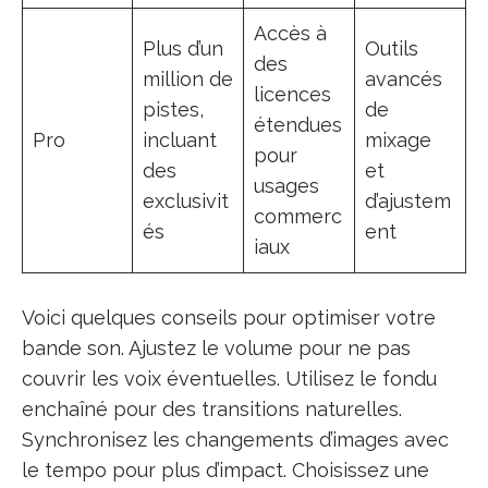
Accès à
Plus d’un
Outils
des
million de
avancés
licences
pistes,
de
étendues
Pro
incluant
mixage
pour
des
et
usages
exclusivit
d’ajustem
commerc
és
ent
iaux
Voici quelques conseils pour optimiser votre
bande son. Ajustez le volume pour ne pas
couvrir les voix éventuelles. Utilisez le fondu
enchaîné pour des transitions naturelles.
Synchronisez les changements d’images avec
le tempo pour plus d’impact. Choisissez une