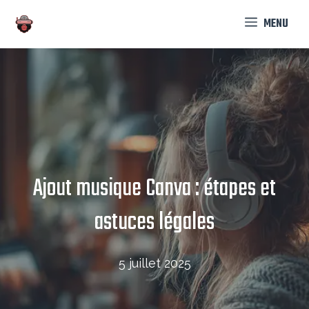
Aller
MENU
au
contenu
Ajout musique Canva : étapes et
astuces légales
5 juillet 2025